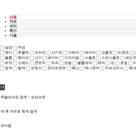
성별
커트
퍼머
특수
시술
남성
여성
댄디
투블럭
모히칸
샤기컷
가르마
레이어
크롭컷
리젠트
볼륨
웨이브
샤기
베이비
드라이펌
스왈로
스핀스왈로
쉐도
레게
드레드
콘로우
히피
핀컬
볼륨매직
매직
핀
호일
염색
탈색
브릿지
트리트먼트
헤나
매니큐어
두피크리닉
헤
검색
추럴브라운 염색 + 숏보브컷
색 후 어두운 회색 염색
가르마펌