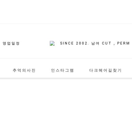
SINCE 2002. 남여 CUT , PERM
휴 영업일정
성시 증정 이벤트
추억의사진
인스타그램
다크헤어길찾기