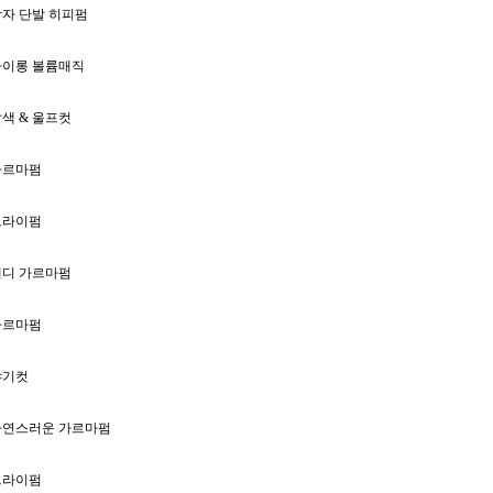
자 단발 히피펌
아이롱 볼륨매직
색 & 울프컷
가르마펌
드라이펌
댄디 가르마펌
가르마펌
샤기컷
자연스러운 가르마펌
드라이펌