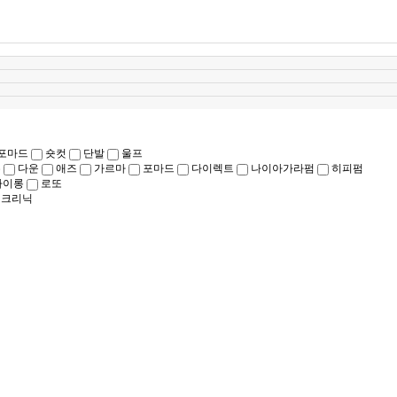
포마드
숏컷
단발
울프
우
다운
애즈
가르마
포마드
다이렉트
나이아가라펌
히피펌
아이롱
로또
어크리닉