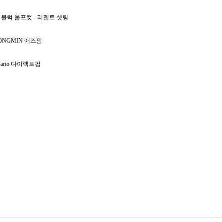
블럭 울프컷 - 리젠트 셋팅
ONGMIN 애즈펌
ario 다이렉트펌