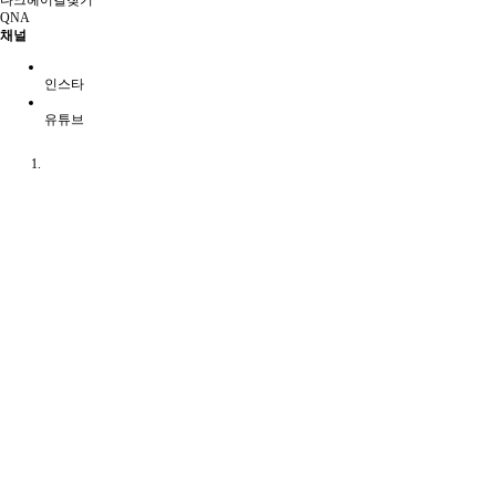
다크헤어길찾기
QNA
채널
인스타
유튜브